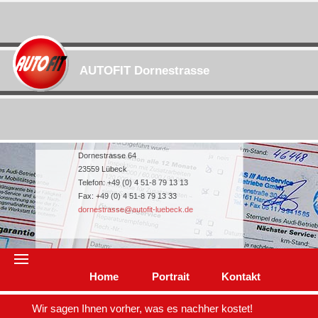
AUTOFIT Dornestrasse
Dornestrasse 64
23559 Lübeck
Telefon: +49 (0) 4 51-8 79 13 13
Fax: +49 (0) 4 51-8 79 13 33
dornestrasse@autofit-luebeck.de
Home
Portrait
Kontakt
Inspektion/Wartung
Wir sagen Ihnen vorher, was es nachher kostet!
TÜV/AU