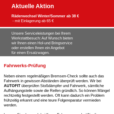
Aktuelle Aktion
Regel-Inspektion
Räderwechsel Winter/Sommer ab 38 €
Klimaanlagen-Prüfung und -Wartung
- mit Einlagerung ab 65 €
Fahrwerks-Prüfung
Unsere Serviceleistungen bei Ihrem
Werkstattbesuch: Auf Wunsch bieten
Kurz-Checks (Winter/Sommer/Urlaubsreise)
wir Ihnen einen Hol-und Bringservice
oder erstellen Ihnen ein Angebot
Ölwechsel-Service
für einen Ersatzwagen.
Lichtanlagen-Prüfung und -Wartung
Fahrwerks-Prüfung
Batterie-Prüfung und -Wartung
Neben einem regelmäßigen Bremsen-Check sollte auch das
Fahrwerk in gewissen Abständen überprüft werden. Wir bei
Fahrzeug-/Motor-Diagnose
AUTOFIT
überprüfen Stoßdämpfer und Fahrwerk, sämtliche
Aufhängungsteile sowie die Reifen gründlich. So können Mängel
Motor-Diagnose
rechtzeitig festgestellt werden. Oft kann dadurch ein Problem
frühzeitig erkannt und eine teure Folgereparatur vermieden
Fahrzeug-Diagnose
werden.
Schnellreparatur-/Verschleißteileservice